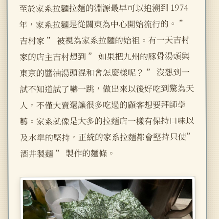
至於家系拉麵拉麵的淵源最早可以追溯到 1974
年，家系拉麵是從關東為中心開始流行的。 ”
吉村家 ” 被視為家系拉麵的始祖。有一天吉村
家的店主吉村想到 ” 如果把九州的豚骨湯頭與
東京的醬油湯頭混和會怎麼樣呢？ ” 沒想到一
試不知道試了嚇一跳，做出來以後好吃到驚為天
人，不僅大賣還讓很多吃過的顧客想要拜師學
藝。家系就像是大多的拉麵店一樣有保持口味以
及水準的堅持，正統的家系拉麵都會堅持只使”
酒井製麵 ” 製作的麵條。