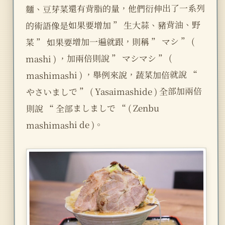
麵、豆芽菜還有背脂的量，他們衍伸出了一系列
的術語像是如果要增加 ” 生大蒜、豬背油、野
菜 ” 如果要增加一遍就跟，則稱 ” マシ ” (
mashi ) ，加兩倍則說 ” マシマシ ” (
mashimashi ) ，舉例來說，蔬菜加倍就說 “
やさいましで ” ( Yasaimashide ) 全部加兩倍
則說 “ 全部ましましで “ ( Zenbu
mashimashi de )。