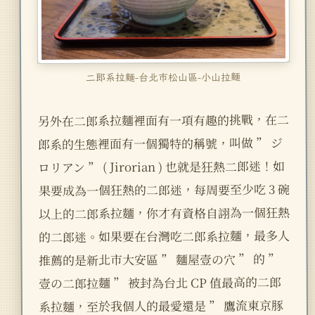
二郎系拉麵-台北市松山區-小山拉麵
另外在二郎系拉麵裡面有一項有趣的挑戰，在二
郎系的生態裡面有一個獨特的稱號，叫做 ” ジ
ロリアン ” ( Jirorian ) 也就是狂熱二郎迷！如
果要成為一個狂熱的二郎迷，每周要至少吃 3 碗
以上的二郎系拉麵，你才有資格自詡為一個狂熱
的二郎迷。如果要在台灣吃二郎系拉麵，最多人
推薦的是新北市大安區 ” 麵屋壹の穴 ” 的 ”
壹の二郎拉麵 ” 被封為台北 CP 值最高的二郎
系拉麵，至於我個人的最愛還是 ” 鷹流東京豚