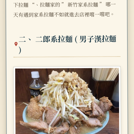
下拉麵 “、拉麵家的 ” 新竹家系拉麵 ” 哪一
天有遇到家系拉麵不如就進去店裡嚐一嚐吧。
二、 二郎系拉麵 ( 男子漢拉麵
)