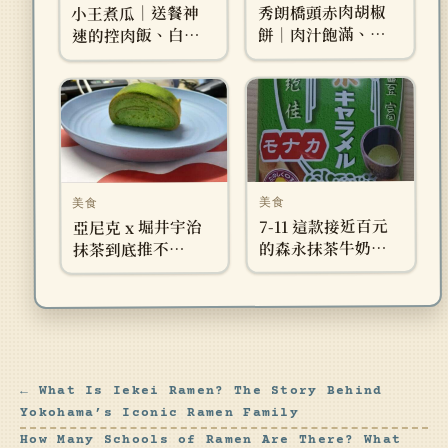
秀朗橋頭赤肉胡椒
小王煮瓜｜送餐神
餅｜肉汁飽滿、胡
速的控肉飯、白菜
椒香直球對決的在
滷是本篇〈小王煮
地小點
瓜〉的亮點必點
美食
美食
7-11 這款接近百元
亞尼克 x 堀井宇治
的森永抹茶牛奶糖
抹茶到底推不
雪派到底好不好
推！？一次開箱 5
吃？結果居然意外
款亞尼克甜點給
的好吃！！！
你！！！
← What Is Iekei Ramen? The Story Behind
Yokohama’s Iconic Ramen Family
How Many Schools of Ramen Are There? What