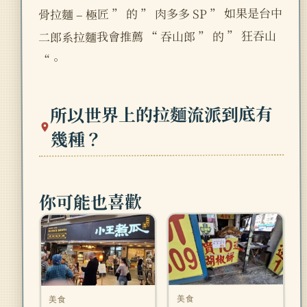
骨拉麵 – 極匠 ” 的 ” 肉多多 SP ” 如果是台中
二郎系拉麵我會推薦 “ 吞山郎 ” 的 ” 狂吞山
“。
所以世界上的拉麵流派到底有
幾種？
你可能也喜歡
美食
美食