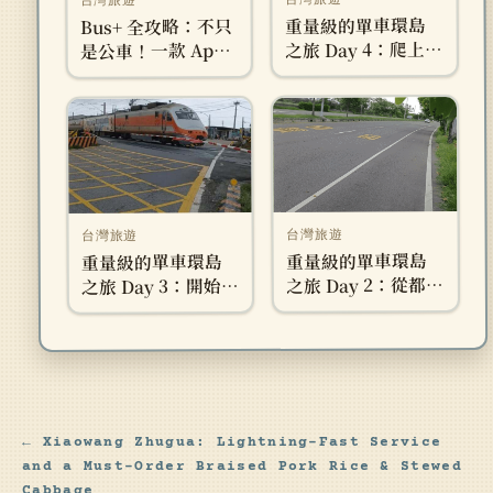
台灣旅遊
台灣旅遊
重量級的單車環島
Bus+ 全攻略：不只
之旅 Day 4：爬上壽
是公車！一款 App
卡 – 南迴公路最高
搞定捷運、台鐵、
點
YouBike 與高鐵 5
個大眾運輸的通勤
神器
台灣旅遊
台灣旅遊
重量級的單車環島
重量級的單車環島
之旅 Day 2：從都市
之旅 Day 3：開始享
到鄉村，看那些之
受旅程、小休息的
前沒見過的風景
一天
← Xiaowang Zhugua: Lightning-Fast Service
and a Must-Order Braised Pork Rice & Stewed
Cabbage