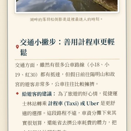
湖畔的落羽松倒影是這裡最迷人的時刻。
交通小撇步：善用計程車更輕
鬆
交通方面，雖然有很多公車路線（小18、小
19、紅30）都有抵達，但假日前往陽明山和故
宮的遊客非常多，公車往往比較擁擠。
為了旅遊的好心情，從捷運
給遊客的建議：
是更舒
計程車 (Taxi) 或 Uber
士林站轉乘
適的選擇。這段路程不遠，車資分攤下來其
實很划算，還能省去擠公車耗費的體力，把