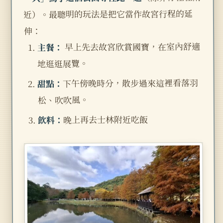
近）。最聰明的玩法是把它當作故宮行程的延
伸：
早上先去故宮欣賞國寶，在室內舒適
主餐：
地逛逛展覽。
下午傍晚時分，散步過來這裡看落羽
甜點：
松、吹吹風。
晚上再去士林附近吃飯
飲料：