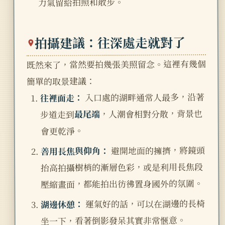
力氣留給拍照和散步。
拍攝建議：往深處走就對了
既然來了，當然要拍幾張美照留念。這裡有幾個
簡單的取景建議：
入口處的湖畔通常人最多，沿著
往裡面走：
，人潮會相對分散，背景也
最尾端
步道走到
會更乾淨。
避開地面的擁擠，將鏡頭
善用長焦與仰角：
抬高拍攝樹梢的漸層色彩，或是利用長焦段
壓縮畫面，都能拍出彷彿置身國外的氛圍。
運氣好的話，可以在湖邊的長椅
湖邊休憩：
坐一下，看著倒影發呆其實非常愜意。