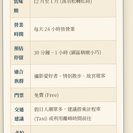
12 月至 1 月 (落羽松轉紅時)
賞味
期
營業
每天 24 小時皆營業
時間
預估
30 分鐘 ~ 1 小時 (園區精緻小巧)
停留
適合
攝影愛好者、情侶散步、故宮遊客
族群
免費 (Free)
門票
假日人潮眾多，建議搭乘計程車
交通
(Taxi) 或利用離峰時間前往
建議
必拍