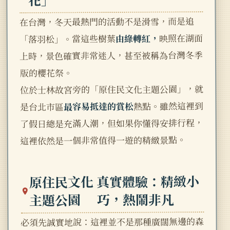
在台灣，冬天最熱門的活動不是滑雪，而是追
映照在湖面
由綠轉紅，
「落羽松」。當這些樹葉
上時，景色確實非常迷人，甚至被稱為台灣冬季
版的櫻花祭。
位於士林故宮旁的「原住民文化主題公園」，就
熱點。雖然這裡到
最容易抵達的賞松
是台北市區
了假日總是充滿人潮，但如果你懂得安排行程，
這裡依然是一個非常值得一遊的精緻景點。
真實體驗：精緻小
原住民文化
巧，熱鬧非凡
主題公園
必須先誠實地說：這裡並不是那種廣闊無邊的森